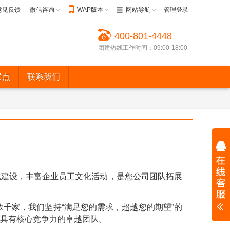
意见反馈
微信咨询
WAP版本
网站导航
管理登录
400-801-4448
团建热线工作时间：09:00-18:00
景点
联系我们
化建设，丰富企业员工文化活动，是您公司团队拓展
数千家，我们坚持“满足您的需求，超越您的期望”的
具有核心竞争力的卓越团队。