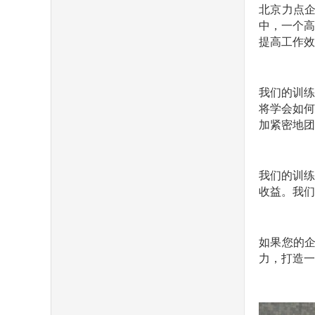
北京力点
中，一个
提高工作效
我们的训
将学会如
加紧密地团
我们的训
收益。我们
如果您的
力，打造一