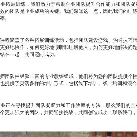
企业拓展训练，我们致力于帮助企业团队提升合作能力和团队凝
高效的团队是企业成功的关键。我们深知这一点，因此我们的训
率。
练课程涵盖了各种拓展训练活动，包括团队建设游戏、沟通技巧
何更好地协作，如何更好地倾听和理解他人，如何更好地解决问
结在一起，共同迈向成功。
练师团队由经验丰富的专业教练组成，他们将为您的团队提供个
也提供了灵活多样的培训形式，包括线下培训、线上培训和混合
企业正在寻找提升团队凝聚力和工作效率的方法，那么我们的企
个更加强大的团队，共同迎接挑战，共同创造成功！联系我们，