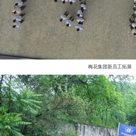
梅花集团新员工拓展