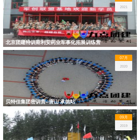
2021
北京团建特训斯利安药业军事化拓展训练营
07月
2020
贝特佳集团密训营--唐山 承德站
09月
2019