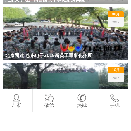
08月
2019
北京团建-燕东电子2019新员工军事化拓展
10月
2018
方案
微信
热线
手机
百莲凯售后军团精英军事化特训营
11月