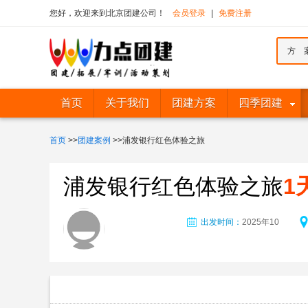
您好，欢迎来到北京团建公司！
会员登录
|
免费注册
方 
首页
关于我们
团建方案
四季团建
首页
>>
团建案例
>>浦发银行红色体验之旅
浦发银行红色体验之旅
1
出发时间：
2025年10