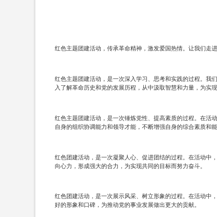
红色主题团建活动，传承革命精神，激发爱国热情。让我们走
红色主题团建活动，是一次深入学习、思考和实践的过程。我
入了解革命历史和党的发展历程，从中汲取智慧和力量，为实
红色主题团建活动，是一次锤炼党性、提高素质的过程。在活
自身的组织协调能力和领导才能，不断增强自身的综合素质和
红色团建活动，是一次凝聚人心、促进团结的过程。在活动中
向心力，形成强大的合力，为实现共同的目标而努力奋斗。
红色团建活动，是一次展示风采、树立形象的过程。在活动中
好的形象和口碑，为推动党的事业发展做出更大的贡献。