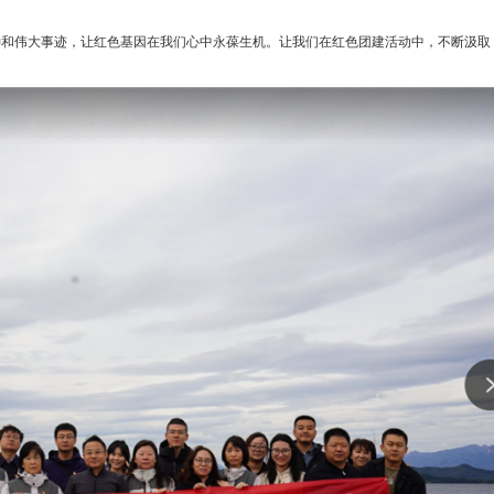
神和伟大事迹，让红色基因在我们心中永葆生机。让我们在红色团建活动中，不断汲取