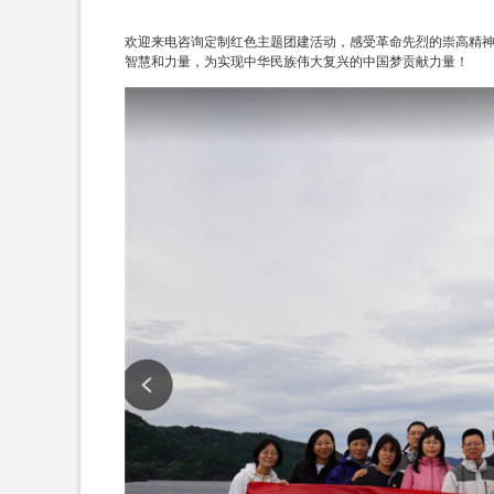
欢迎来电咨询定制红色主题团建活动，感受革命先烈的崇高精
智慧和力量，为实现中华民族伟大复兴的中国梦贡献力量！