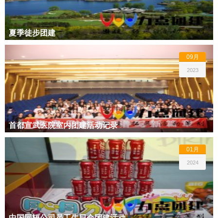
夏季徒步团建
09月
2023
首都宣武医院室内团建活动记录
01月
2024
中国同辐公司员工生日会团建活动