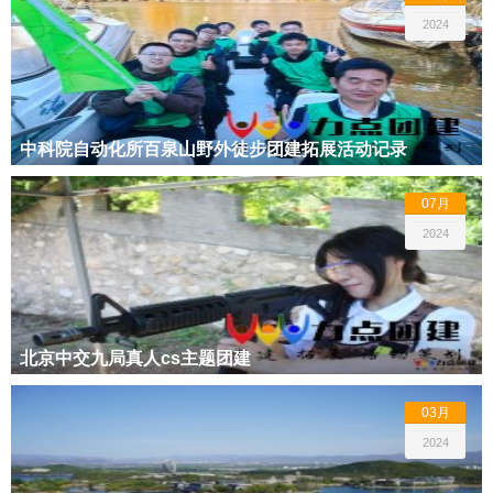
2024
中科院自动化所百泉山野外徒步团建拓展活动记录
07月
2024
北京中交九局真人cs主题团建
03月
2024