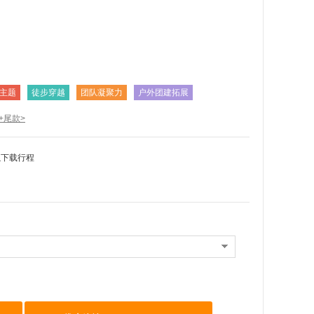
主题
徒步穿越
团队凝聚力
户外团建拓展
+尾款>
以下载行程