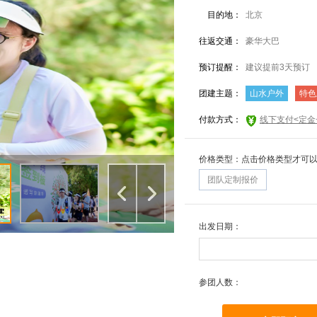
目的地：
北京
往返交通：
豪华大巴
预订提醒：
建议提前3天预订
团建主题：
山水户外
特色
付款方式：
线下支付<定金
价格类型：点击价格类型才可
团队定制报价
出发日期：
参团人数：