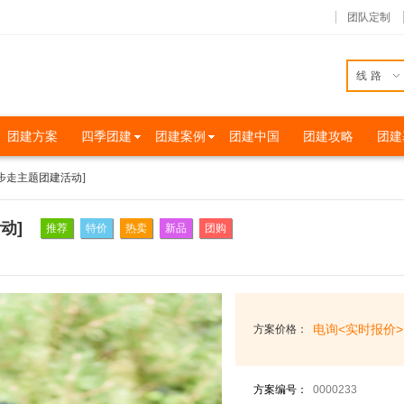
团队定制
线路
团建方案
四季团建
团建案例
团建中国
团建攻略
团建
健步走主题团建活动]
动]
推荐
特价
热卖
新品
团购
电询<实时报价>
方案价格：
方案编号：
0000233