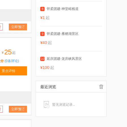
怀柔团建-神堂峪栈道
8
¥1
起
付
立即预订
怀柔团建-雁栖湖景区
9
¥40
起
25
¥
起
延庆团建-龙庆峡风景区
10
5分
(0条评论)
¥100
起
景点详情
最近浏览
暂无浏览记录...
付
立即预订