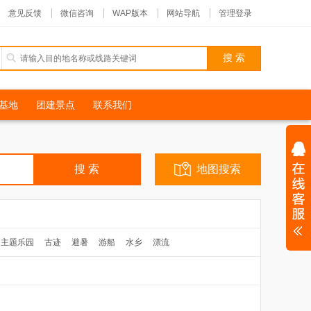
意见反馈
微信咨询
WAP版本
网站导航
管理登录
基地
团建景点
联系我们
地图搜索
主题乐园
古迹
避暑
游船
水乡
漂流