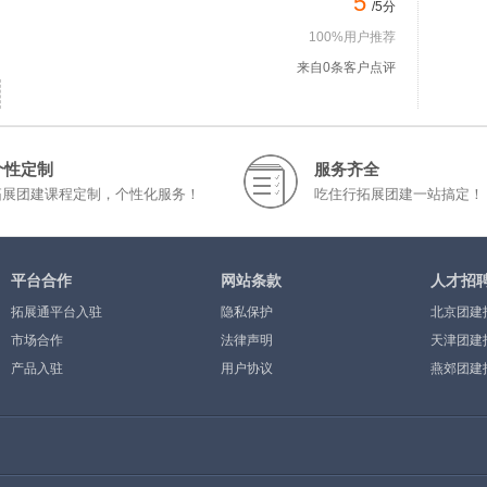
5
/5分
100%用户推荐
来自0条客户点评
个性定制
服务齐全
拓展团建课程定制，个性化服务！
吃住行拓展团建一站搞定！
平台合作
网站条款
人才招
拓展通平台入驻
隐私保护
北京团建
市场合作
法律声明
天津团建
产品入驻
用户协议
燕郊团建