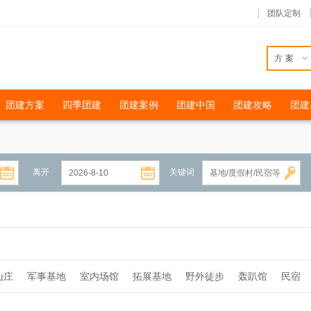
团队定制
方案
团建方案
四季团建
团建案例
团建中国
团建攻略
团建
离开
关键词
山庄
军事基地
室内场馆
拓展基地
野外徒步
轰趴馆
民宿