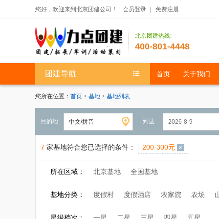
您好，欢迎来到北京团建公司！
会员登录
|
免费注册
北京团建热线:
400-801-4448
团建导航
首页
关于我们
您所在位置：
首页
>
基地
>
基地列表
目的地
到达
7
家基地符合您已选择的条件：
200-300元
所在区域：
北京基地
全国基地
基地分类：
度假村
度假酒店
农家院
农场
星级档次：
一星
二星
三星
四星
五星