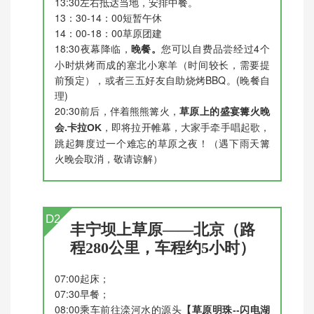
13:30左右抵达当地，安排中餐。
13：30-14：00短暂午休
14：00-18：00草原团建
18:30夜幕降临，
您可以自费品尝经过4个
晚餐。
小时烘烤而成的塞北小寒羊（时间较长，需要提
前预定），或者三五好友自助烧烤BBQ。(晚餐自
理)
20:30前后，伴着熊熊篝火，
草原上的盛宴篝火晚
，即将拉开帷幕，大家手牵手唱起歌，
会.卡拉OK
跳起舞度过一个难忘的草原之夜！（遇下雨天篝
火晚会取消，敬请谅解）
D2
丰宁坝上草原——北京（路
程280公里，车程约5小时）
07:00起床；
07:30早餐；
08:00乘车前往滦河水的源头
【草原明珠--闪电湖