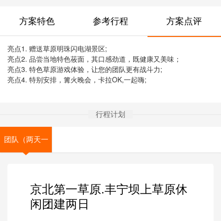
方案特色
参考行程
方案点评
亮点1. 赠送草原明珠闪电湖景区;
亮点2. 品尝当地特色莜面，其口感劲道，既健康又美味；
亮点3. 特色草原游戏体验，让您的团队更有战斗力;
亮点4. 特别安排，篝火晚会，卡拉OK,一起嗨;
行程计划
团队（两天一
晚）
京北第一草原.丰宁坝上草原休
闲团建两日