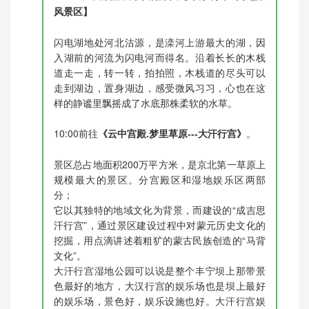
风景区】
闪电湖地处河北沽源，是滦河上游最大的湖，因
入湖前的河流为闪电河而得名。沿着长长的木栈
道走一走，转一转，拍拍照，木栈道的尽头可以
走到湖边，置身湖边，感受微风习习，心也在这
样的静谧里飘摇成了水底那株柔软的水草。
10:00前往
。
《云中宫殿.梦里草原---大汗行宫》
景区总占地面积200万平方米，是京北第一草原上
规模最大的景区。分宫殿区和湿地娱乐区两部
分；
它以其独特的地域文化为背景，而建设的“成吉思
汗行宫”，通过景区建设过程中对蒙元历史文化的
挖掘，用点滴讲述着粗犷的蒙古民族创造的“马背
文化”。
大汗行宫湿地公园可以说是整个丰宁坝上那带景
色最好的地方，大汉行宫的娱乐场也是坝上最好
的娱乐场，景色好，娱乐设施也好。大汗行宫娱