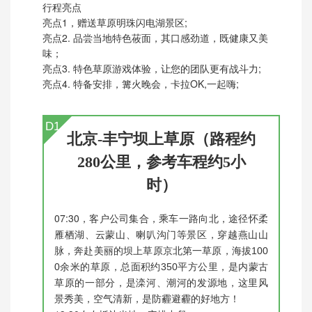
行程亮点
亮点1，赠送草原明珠闪电湖景区;
亮点2. 品尝当地特色莜面，其口感劲道，既健康又美
味；
亮点3. 特色草原游戏体验，让您的团队更有战斗力;
亮点4. 特备安排，篝火晚会，卡拉OK,一起嗨;
D1
北京-丰宁坝上草原（路程约
280公里，参考车程约5小
时）
07:30，客户公司集合，
乘车一路向北，途径怀柔
雁栖湖、云蒙山、喇叭沟门等景区，穿越燕山山
脉，奔赴美丽的坝上草原京北第一草原，海拔100
0余米的草原，总面积约350平方公里，是内蒙古
草原的一部分，是滦河、潮河的发源地，这里风
景秀美，空气清新，是防霾避霾的好地方！