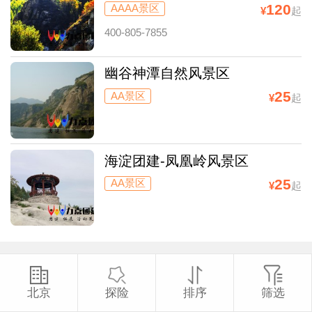
120
AAAA景区
¥
起
400-805-7855
幽谷神潭自然风景区
25
AA景区
¥
起
海淀团建-凤凰岭风景区
25
AA景区
¥
起
北京
探险
排序
筛选