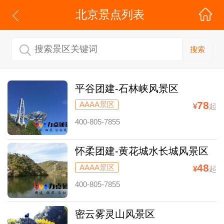
北京
景点列表
搜索
平谷团建-石林峡风景区
78
AAAA景区
¥
起
400-805-7855
怀柔团建-黄花城水长城风景区
48
AAAA景区
¥
起
400-805-7855
密云雾灵山风景区