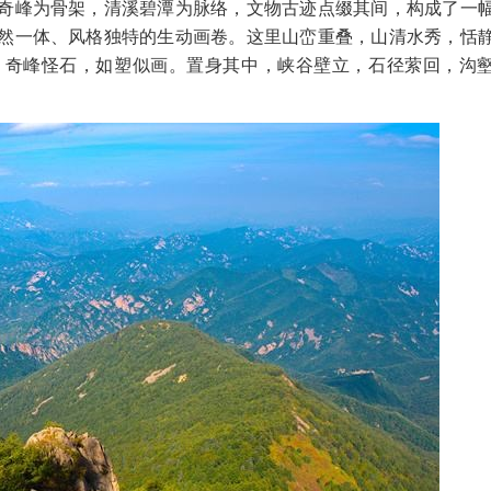
奇峰为骨架，清溪碧潭为脉络，文物古迹点缀其间，构成了一
然一体、风格独特的生动画卷。这里山峦重叠，山清水秀，恬
，奇峰怪石，如塑似画。置身其中，峡谷壁立，石径萦回，沟