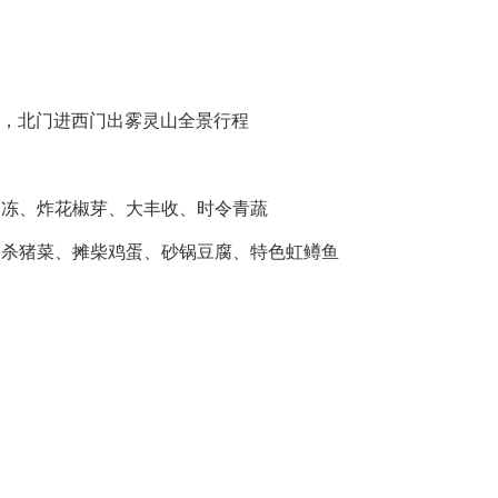
车，北门进西门出雾灵山全景行程
皮冻、炸花椒芽、大丰收、时令青蔬
、杀猪菜、摊柴鸡蛋、砂锅豆腐、特色虹鳟鱼