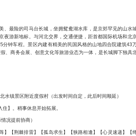
美、最险的司马台长城，坐拥鸳鸯湖水库，是京郊罕见的山水
京夜游新地标。与河北交界，交通便捷，距首都国际机场和北
5分钟车程。景区内建有精美的民国风格的山地四合院建筑43
度假、商务会展、创意文化等旅游业态为一体，是长城脚下独具
云古北水镇景区附近度假村（出发时间自定，此后时间顺延）
【入住】。稍事休息开始拓展。
情况提前协商）
阵】【荆棘排雷】【孤岛求生】【狭路相逢】【心灵速递】【