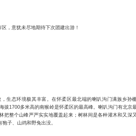
北京市区，意犹未尽地期待下次团建出游！
数，生态环境极其丰富。在怀柔区最北端的喇叭沟门满族乡孙
，海拔1700多米高的南猴岭是怀柔区的最高峰。喇叭沟门有北京
林把整个山峰严严实实地覆盖起来；树林间是各种灌木和又深
有狍子、山鸡和野兔出没。