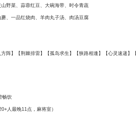
山野菜、蒜蓉红豆、
大碗海带、时令青蔬
蘑、一品红烧肉、
羊肉丸子汤、肉汤豆腐
方阵】【荆棘排雷】【孤岛求生】【狭路相逢】【心灵速递】
碧畅饮
0+人最晚11点，麻将室）