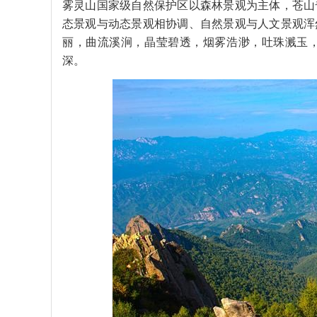
雾灵山国家级自然保护区以森林景观为主体，苍山
态景观与动态景观相协调、自然景观与人文景观浑
丽，曲流溪涧，晶莹碧透，烟雾浩渺，吐珠溅玉
深。