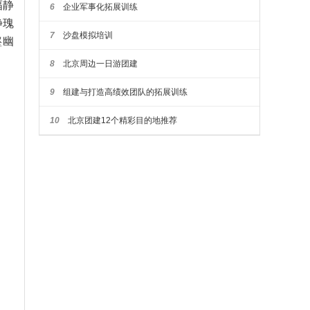
幅静
6
企业军事化拓展训练
静瑰
7
沙盘模拟培训
壑幽
8
北京周边一日游团建
9
组建与打造高绩效团队的拓展训练
10
北京团建12个精彩目的地推荐