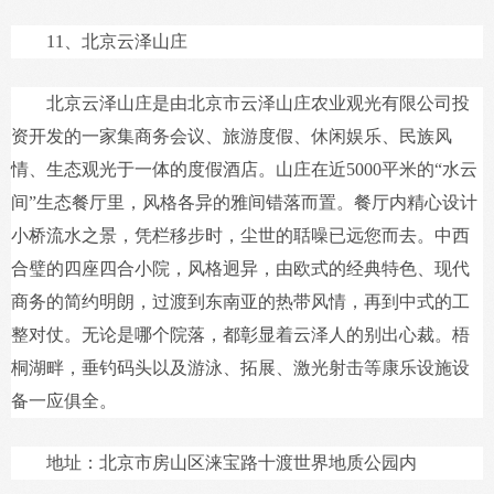
11、北京云泽山庄
北京云泽山庄是由北京市云泽山庄农业观光有限公司投
资开发的一家集商务会议、旅游度假、休闲娱乐、民族风
情、生态观光于一体的度假酒店。山庄在近5000平米的“水云
间”生态餐厅里，风格各异的雅间错落而置。餐厅内精心设计
小桥流水之景，凭栏移步时，尘世的聒噪已远您而去。中西
合璧的四座四合小院，风格迥异，由欧式的经典特色、现代
商务的简约明朗，过渡到东南亚的热带风情，再到中式的工
整对仗。无论是哪个院落，都彰显着云泽人的别出心裁。梧
桐湖畔，垂钓码头以及游泳、拓展、激光射击等康乐设施设
备一应俱全。
地址：北京市房山区涞宝路十渡世界地质公园内