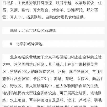
目很多，主要旅游项目有漂流、峡谷穿越、农家乐餐饮、住
宿、采摘、垂钓、篝火晚会、烤全羊、沙滩摩托、野外宿
营、真人CS、拓展训练、自助烧烤用具食物提供。
地址：北京市延庆区石城镇
8、北京谷峪缘营地
北京谷峪缘营地位于北京平谷区峪口镇燕山余脉的丘陵
之中。营区周围群山环绕，几千棵几十种百年果树覆盖营
区，容纳近400人的庭院式客房、营房、露营帐篷区、穹顶生
态餐厅及会议室、卡拉OK厅、舞场、茶吧、采摘区、商品中
心、野炊区、篝火区错落其中，使人体验回归自然的生活。
培训场地拥有大型综合训练设施，可开展高空培训、场地训
练、水上项目、军事体验项目及足球、篮球、乒乓球、羽毛