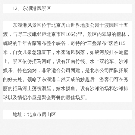
12、东湖港风景区
东湖港风景区位于北京房山世界地质公园十渡园区十五
渡，与野三坡毗邻距北京市区106公里。景区内翠绿的檀林，
蜿蜒的千年古藤遍布整个峡谷，奇特的“三叠瀑布”落差115
米，自女儿泉急流直下，水雾随风飘落，如银河般挂在峭壁
上。景区依傍拒马河畔，设有江南竹筏、水上双轮车、沙滩
娱乐、特色烧烤，非常适合公司团建，是北京公司团队拓展
的好去处。领略了东湖港自然天成的妙趣后，游客们可在秀
丽的拒马河上荡筏滑艇，嬉水摸鱼。设有沙滩浴场和沙滩排
球以及情侣小屋是聚会野餐的最佳场所。
地址：北京市房山区