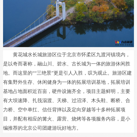
黄花城水长城旅游区位于北京市怀柔区九渡河镇境内，
是以奇而著称，融山川、碧水、古长城为一体的旅游休闲胜
地。而这里的““三绝景”更是引人入胜，叹为观止。旅游区建
有集野外生存、休闲健身为一体的拓展培训基地，拓展培训
基地占地面积近百亩，硬件设施齐全，项目主题鲜明，主要
有大坝速降、扎筏泅渡、天梯、过沼泽、木头鞋、断桥、合
力桥、空中单扛、信任背摔以及定向穿越等十多种拓展项
目，并配有相应的篝火、露营、烧烤等各项服务内容，是小
编推荐的北京公司团建游玩好地方。