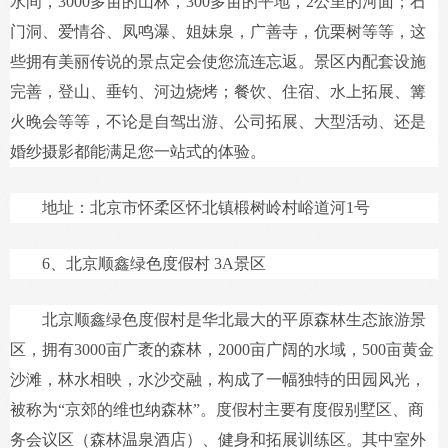
水间，3000多亩的山林，300多亩的平地，2公里的河面；石
门洞、爱情谷、凤鸣瀑、姐妹泉，广善寺，伉栗树等等，这
些拥有美丽传说的景点定会使您流连忘返。景区内配套设施
完善，登山、垂钓、河边烧烤；餐饮、住宿、水上拓展、篝
火晚会等等，不论是自驾出游、公司拓展、大型活动、还是
婚纱摄影都能满足您一站式的体验。
地址：北京市怀柔区怀北镇椴树岭村峪道河1号
6、北京顺鑫绿色度假村 3A景区
北京顺鑫绿色度假村是华北最大的平原森林生态旅游景
区，拥有3000亩广袤的森林，2000亩广阔的水域，500亩黄金
沙滩，林水相映，水沙交融，构成了一幅独特的田园风光，
被称为“京郊的维也纳森林”。度假村主要有度假别墅区、商
务会议区（森林温泉酒店）、健身和拓展训练区。其中室外