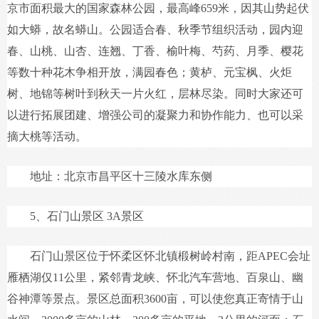
京市面积最大的国家森林公园，最高峰659米，因其山势起伏
如大蟒，故名蟒山。公园适合春、秋季节组织活动，园内迎
春、山桃、山杏、连翘、丁香、榆叶梅、芍药、月季、樱花
等数十种花木争相开放，满园春色；黄栌、元宝枫、火炬
树、地锦等树叶到秋天一片火红，层林尽染。同时大家还可
以进行拓展团建、增强公司的凝聚力和协作能力、也可以采
摘大桃等活动。
地址：北京市昌平区十三陵水库东侧
5、石门山景区 3A景区
石门山景区位于怀柔区怀北镇椴树岭村南，距APEC会址
雁栖湖仅11公里，紧邻青龙峡、怀北汽车营地、百泉山、幽
谷神潭等景点。景区总面积3600亩，可以使您真正寄情于山