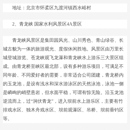
地址：北京市怀柔区九渡河镇西水峪村
2、青龙峡 国家水利风景区4A景区
青龙峡风景区是集田园风光、山川秀色、青山绿谷、长
城古貌为一体的旅游观光、度假休闲胜地。风景区由万里长
城登城游览、苍龙峡观飞龙瀑和青龙峡水上游乐三大景区组
成。由青龙桥至峡区最北部，设有多种游乐项目，可满足不
同年龄、不同爱好者的需要，非常适合公司团建，青龙桥内
的玉龙池，是设有浅水和深水游泳区的天然泳池，泳池一侧
是嶙峋的峭壁悬岩，但水面平稳，可谓有惊无险。沿玉龙池
逆流而上，过“涧伏青龙”，进入坝前水上游乐区，主要有竹
排戏水区、独木舟戏水区、坝前观瀑区、吊桥、坝前垂钓区
等。