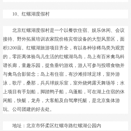
10、红螺湖度假村
北京红螺湖度假村是一个以餐饮住宿、娱乐休闲、会议
接待、野外拓展培训农家院价格宾馆设备的大型风景区，面
积1200亩。红螺湖旅游项目齐全，有以各种珍稀鸟类为观赏
的，零距离体验鸟儿生活的红螺湖鸟岛，岛上有百米禽鸟科
谱长廊，童趣乐园，捉鱼垂钓游戏，游人可参与投喂食物并
与禽鸟合影留念；岛上有住宿，有沙滩排球足球，室外游
泳，歌厅，桑那，兵兵球娱乐室，室外烧烤露天舞场等；水
上项目有手划船，脚踏鸭子船，乌蓬船，可在湖上住宿的休
闲船，快艇，龙舟，大客船及自驾摩托艇，是北京集体游
玩、公司团建的好去处。
地址：北京市怀柔区红螺寺路红螺湖公园内